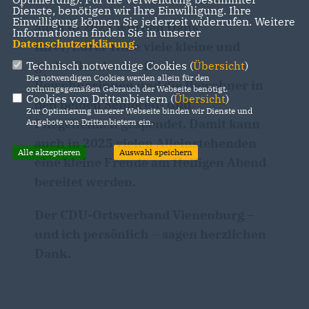
Dienste, benötigen wir Ihre Einwilligung. Ihre
Einwilligung können Sie jederzeit widerrufen. Weitere
auch in 2025 wurden Dank
Informationen finden Sie in unserer
Datenschutzerklärung
.
Ihrer/Eurer Hilfe viele kleine und
große Geschenke für die
Technisch notwendige Cookies (
Übersicht
)
Die notwendigen Cookies werden allein für den
Bewohnerinnen und die Bewohner in
ordnungsgemäßen Gebrauch der Webseite benötigt.
Cookies von Drittanbietern (
Übersicht
)
den beiden Senioren- und
Zur Optimierung unserer Webseite binden wir Dienste und
Pflegeheimen gespendet. Damit kann
Angebote von Drittanbietern ein.
auch in 2025 vielen Alleinstehenden
Alle akzeptieren
Auswahl speichern
eine kleine Freude am Heiligen Abend
bereitet werden.
Der CDU-Ortsverband Vienenburg –
und ich persönlich – sagen herzlichen
Dank.