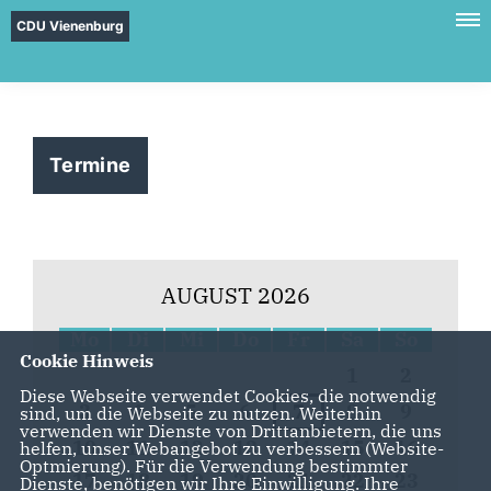
CDU Vienenburg
Termine
AUGUST 2026
Mo
Di
Mi
Do
Fr
Sa
So
Cookie Hinweis
1
2
Diese Webseite verwendet Cookies, die notwendig
3
4
5
6
7
8
9
sind, um die Webseite zu nutzen. Weiterhin
verwenden wir Dienste von Drittanbietern, die uns
10
11
12
13
14
15
16
helfen, unser Webangebot zu verbessern (Website-
Optmierung). Für die Verwendung bestimmter
17
18
19
20
21
22
23
Dienste, benötigen wir Ihre Einwilligung. Ihre