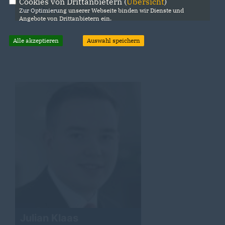
Cookies von Drittanbietern (
Übersicht
)
Delegierte
Zur Optimierung unserer Webseite binden wir Dienste und
Angebote von Drittanbietern ein.
Alle akzeptieren
Auswahl speichern
Julian Klaas