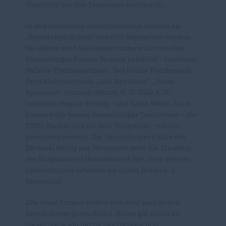
Wiedelah“ vor den Feiertagen überbracht.
In den bekannten Annahmestellen können die
Spendenpäckchen“ ab sofort abgegeben werden.
Die Aktion wird seit langem unterstützt von den
Vienenburger Firmen Blumen Landfeld – Inhaberin
Melanie Pfannenschmidt, Der Kleine Hundesalon,
Petri Elektrotechnik, „Alte Apotheke“, „Neue
Apotheke“, Fernseh-Hötzel, H. G. Tolle K. G. -
Inhaberin Regina Strübig - und Salon Walte. Auch
konnten die beiden Vienenburger Tankstellen – die
ESSO-Station und die Star-Tankstelle – wieder
gewonnen werden. Die Vienenburger Filiale der
Bäckerei Stübig aus Westerode setzt die Tradition
der Burgbäckerei Hundertmark fort. Eine weitere
Unterstützung erfahren wir durch Broihan´s
Bauernhof.
Alle diese Firmen stellen sich sehr gern in den
Dienst dieser guten Sache. Ihnen gilt schon an
dieser Stelle ein herzliches Dankeschön.