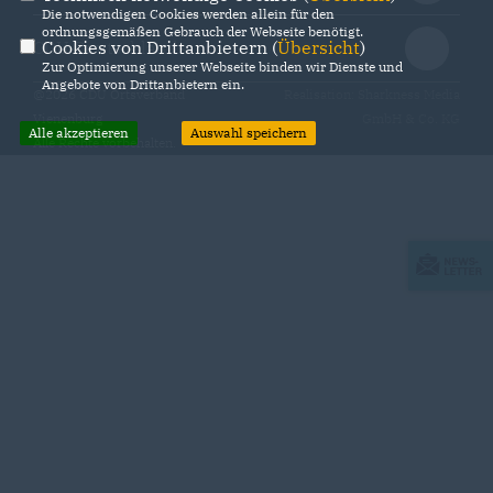
Die notwendigen Cookies werden allein für den
ordnungsgemäßen Gebrauch der Webseite benötigt.
Cookies von Drittanbietern (
Übersicht
)
CDU Deutschlands
Zur Optimierung unserer Webseite binden wir Dienste und
Angebote von Drittanbietern ein.
@2026 CDU Ortsverband
Realisation: Sharkness Media
Vienenburg
GmbH & Co. KG
Alle akzeptieren
Auswahl speichern
Alle Rechte vorbehalten.