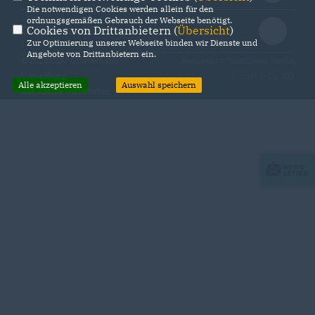
Die notwendigen Cookies werden allein für den
ordnungsgemäßen Gebrauch der Webseite benötigt.
Cookies von Drittanbietern (
Übersicht
)
CDU Deutschlands
Zur Optimierung unserer Webseite binden wir Dienste und
Angebote von Drittanbietern ein.
@2026 CDU Ortsverband
Realisation: Sharkness Media
Vienenburg
GmbH & Co. KG
Alle akzeptieren
Auswahl speichern
Alle Rechte vorbehalten.