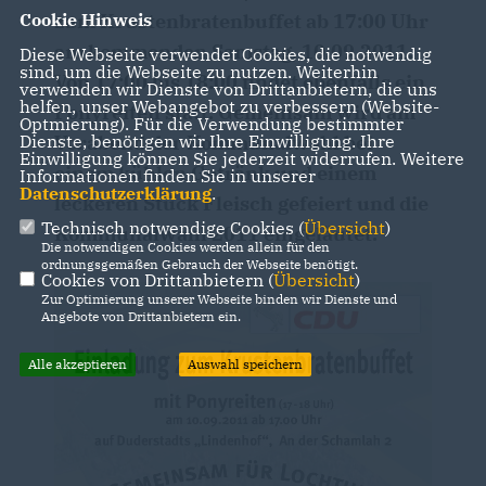
zum Krustenbratenbuffet ab 17:00 Uhr
Cookie Hinweis
am kommenden Samstag, 10.09.2011.
Diese Webseite verwendet Cookies, die notwendig
sind, um die Webseite zu nutzen. Weiterhin
Von 17:00 bis 18:00 findet ebenfalls ein
verwenden wir Dienste von Drittanbietern, die uns
helfen, unser Webangebot zu verbessern (Website-
Ponyreiten statt. Gemeinsam wird am
Optmierung). Für die Verwendung bestimmter
Vorabend der Kommunalwahl bei
Dienste, benötigen wir Ihre Einwilligung. Ihre
Einwilligung können Sie jederzeit widerrufen. Weitere
einem kühlen Getränk und einem
Informationen finden Sie in unserer
Datenschutzerklärung
.
leckeren Stück Fleisch gefeiert und die
Technisch notwendige Cookies (
Übersicht
)
Kommunalwahl 2011 eingeläutet.
Die notwendigen Cookies werden allein für den
ordnungsgemäßen Gebrauch der Webseite benötigt.
Cookies von Drittanbietern (
Übersicht
)
Zur Optimierung unserer Webseite binden wir Dienste und
Angebote von Drittanbietern ein.
Alle akzeptieren
Auswahl speichern